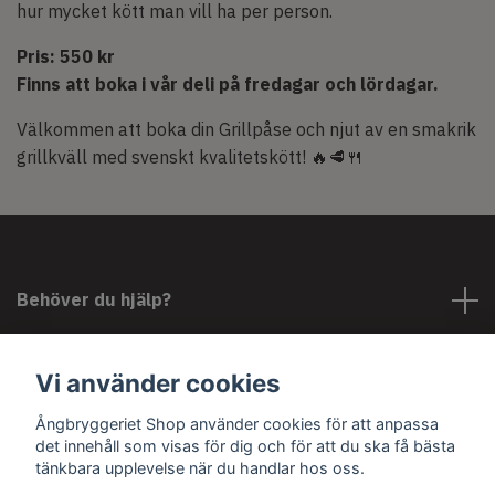
hur mycket kött man vill ha per person.
Pris: 550 kr
Finns att boka i vår deli på fredagar och lördagar.
Välkommen att boka din Grillpåse och njut av en smakrik
grillkväll med svenskt kvalitetskött! 🔥🥩🍴
Behöver du hjälp?
Läs mer
Vi använder cookies
Ångbryggeriet Shop använder cookies för att anpassa
Sociala medier
det innehåll som visas för dig och för att du ska få bästa
tänkbara upplevelse när du handlar hos oss.