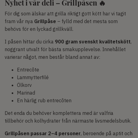
Nyhet i vår deli – Grillpåsen 🔥
För dig som älskar att grilla riktigt gott kött har vi tagit
fram vår nya
Grillpåse
– fylld med det mesta som
behövs för en lyckad grillkväll.
I påsen hittar du cirka
900 gram svenskt kvalitetskött
,
noggrant utvalt för bästa smakupplevelse. Innehållet
varierar något, men består bland annat av:
Entrecôte
Lammytterfilé
Ölkorv
Marinad
En härlig rub entrecôten
Det enda du behöver komplettera med är valfria
tillbehör och kolhydrater från närmaste livsmedelsbutik.
Grillpåsen passar 2–4 personer
, beroende på aptit och